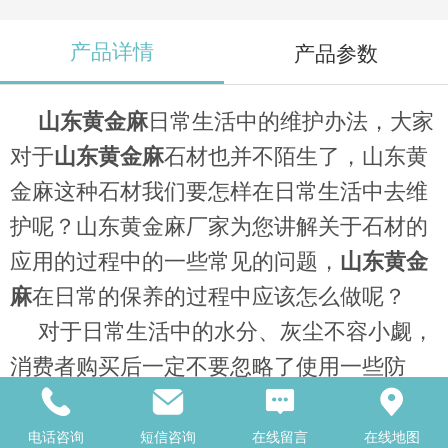
产品详情
产品参数
山东黄金麻
日常生活中的维护办法，大家
对于
山东黄金麻
石材也并不陌生了，山东黄
金麻这种石材我们要怎样在日常生活中去维
护呢？山东黄金麻厂家为您讲解关于石材的
应用的过程中的一些常见的问题，
山东黄金
麻
在日常的保养的过程中应该怎么做呢？
对于日常生活中的水分、灰尘不容小觑，
消费者购买后一定不要忽略了使用一些防
尘、除尘等配饰。可以选用吸尘垫来做第一
步的防护，鞋子、衣服是每个人都会从外界
电话咨询
短信咨询
在线留言
在线地图